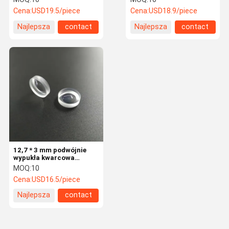
4X
Cena:
USD19.5/piece
Cena:
USD18.9/piece
Najlepsza
contact
Najlepsza
contact
cena
cena
12,7 * 3 mm podwójnie
wypukła kwarcowa
soczewka ekspandera
MOQ:
10
laserowego 4X
Cena:
USD16.5/piece
Najlepsza
contact
cena