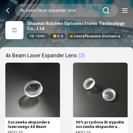
Shaanxi Ruichen Optoelectronic Technology
Co., Ltd.
10
5.0
zweryfikowane Dostawca
YEARS
4x Beam Laser Expander Lens
(3)
Soczewka ekspandera
90% przysłona Bi wypukła
laserowego 4X Beam
soczewka ekspandera
laserowego 16 * 1,9 mm
MOQ:
10
MOQ:
10