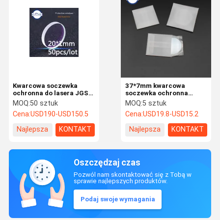
Kwarcowa soczewka
37*7mm kwarcowa
ochronna do lasera JGS1
soczewka ochronna
1064nmAR 20 * 1 mm do
1064nmAR 6KW Fiber
MOQ:
50 sztuk
MOQ:
5 sztuk
maszyny laserowej
Laser do głowicy
Cena:
USD190-USD150.5
Cena:
USD19.8-USD15.2
laserowej BM114S
Najlepsza
KONTAKT
Najlepsza
KONTAKT
cena
cena
Oszczędzaj czas
Pozwól nam skontaktować się z Tobą w
sprawie najlepszych produktów.
Podaj swoje wymagania