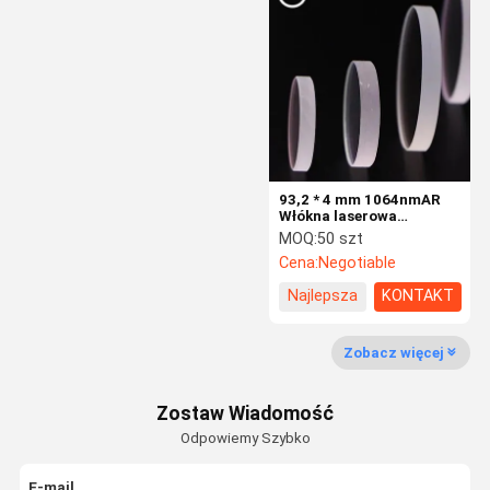
Optyczny filtr pasmowy
Optyka IR
Beam Combiner
Obiektyw CCD
93,2 * 4 mm 1064nmAR
Lustro klinowe
Włókna laserowa
soczewka ochronna H-
MOQ:
50 szt
K9L Materiałowa
Cena:
Negotiable
maszyna laserowa
Najlepsza
KONTAKT
cena
Zobacz więcej
Zostaw Wiadomość
Odpowiemy Szybko
E-mail