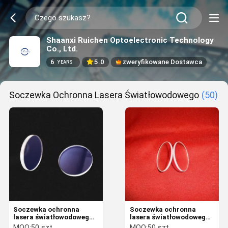
Shaanxi Ruichen Optoelectronic Technology
Co., Ltd.
6
5.0
zweryfikowane Dostawca
YEARS
Soczewka Ochronna Lasera Światłowodowego
(50)
Soczewka ochronna
Soczewka ochronna
lasera światłowodowego
lasera światłowodowego
1064nm AR
H-K9L
MOQ:
50 szt
MOQ:
50 szt