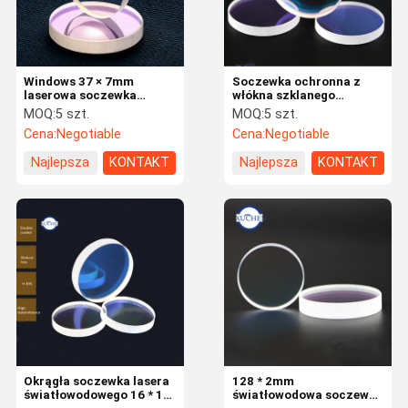
Windows 37 × 7mm
Soczewka ochronna z
laserowa soczewka
włókna szklanego
optyczna do Precitec
kwarcowego ze stopioną
MOQ:
5 szt.
MOQ:
5 szt.
Procuttor i Lightcutter i
krzemionką 1064 nm
Cena:
Negotiable
Cena:
Negotiable
SolidCutter
Precitec Raytools WSX
Najlepsza
KONTAKT
Najlepsza
KONTAKT
cena
cena
Dom
produkty
O nas
Skontaktuj si
ę z nami
Okrągła soczewka lasera
128 * 2mm
światłowodowego 16 * 1,5
światłowodowa soczewka