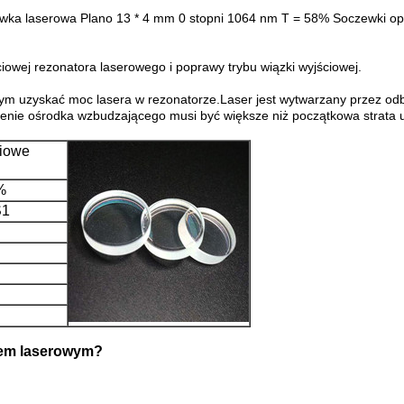
wka laserowa Plano 13 * 4 mm 0 stopni 1064 nm T = 58% Soczewki op
iowej rezonatora laserowego i poprawy trybu wiązki wyjściowej.
ym uzyskać moc lasera w rezonatorze.Laser jest wytwarzany przez od
ie ośrodka wzbudzającego musi być większe niż początkowa strata uw
ciowe
%
S1
iem laserowym?