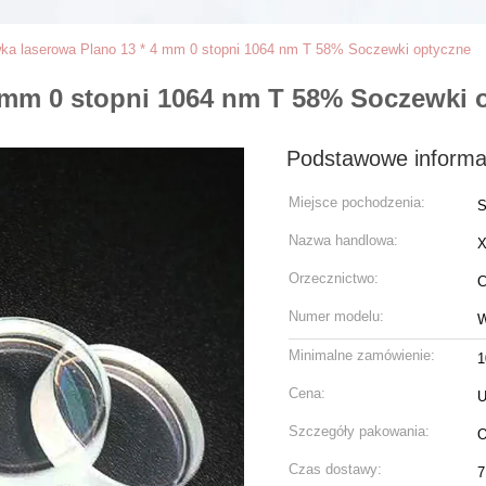
ka laserowa Plano 13 * 4 mm 0 stopni 1064 nm T 58% Soczewki optyczne
 mm 0 stopni 1064 nm T 58% Soczewki 
Podstawowe informa
Miejsce pochodzenia:
S
Nazwa handlowa:
Orzecznictwo:
C
Numer modelu:
W
Minimalne zamówienie:
1
Cena:
U
Szczegóły pakowania:
O
Czas dostawy:
7