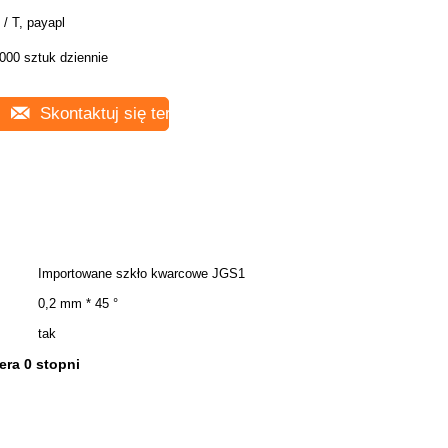
 / T, payapl
000 sztuk dziennie
Skontaktuj się teraz
Importowane szkło kwarcowe JGS1
0,2 mm * 45 °
tak
era 0 stopni