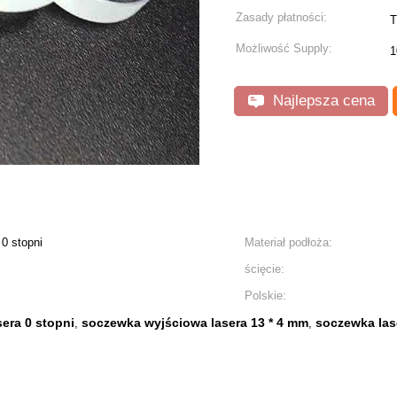
Zasady płatności:
T
Możliwość Supply:
1
Najlepsza cena
0 stopni
Materiał podłoża:
ścięcie:
Polskie:
era 0 stopni
soczewka wyjściowa lasera 13 * 4 mm
soczewka las
,
,