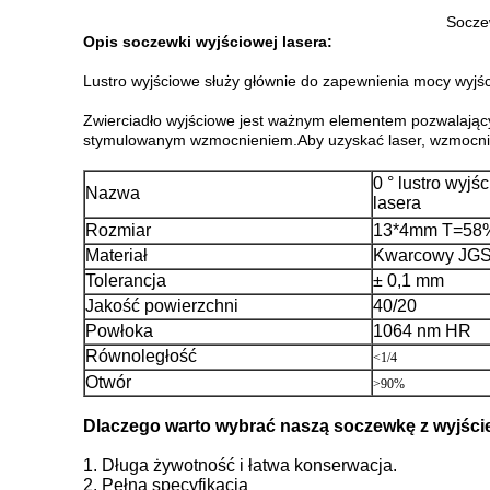
Socze
Opis soczewki wyjściowej lasera:
Lustro wyjściowe służy głównie do zapewnienia mocy wyjśc
Zwierciadło wyjściowe jest ważnym elementem pozwalając
stymulowanym wzmocnieniem.Aby uzyskać laser, wzmocnien
0 ° lustro wyjś
Nazwa
lasera
Rozmiar
13*4mm T=58
Materiał
Kwarcowy JG
Tolerancja
± 0,1 mm
Jakość powierzchni
40/20
Powłoka
1064 nm HR
Równoległość
<1/4
Otwór
>90%
Dlaczego warto wybrać naszą soczewkę z wyjśc
1. Długa żywotność i łatwa konserwacja.
2. Pełna specyfikacja