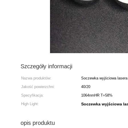
Szczegóły informacji
Nazwa produktów:
Soczewka wyjściowa lasera 
Jakość powierzchni:
40/20
Specyfikacja:
1064nmHR T=58%
High Light:
Soczewka wyjściowa las
opis produktu