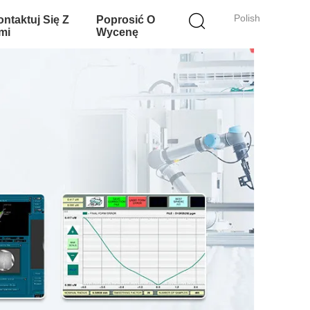
Polish
ntaktuj Się Z
Poprosić O
mi
Wycenę