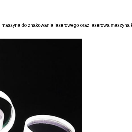
 i maszyna do znakowania laserowego oraz laserowa maszyna
Zostaw wiadomość
Oddzwonimy wkrótce!