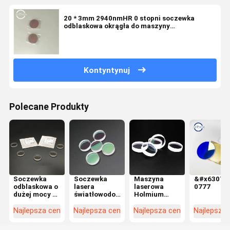
20 * 3mm 2940nmHR 0 stopni soczewka
odblaskowa okrągła do maszyny
kosmetycznej
Kontyntynuj
Polecane Produkty
Soczewka
Soczewka
Maszyna
&#x6307;&
odblaskowa o
lasera
laserowa
0777
dużej mocy 0
światłowodowego
Holmium
stopni
2100nmHR 0
Soczewka
20*5mm
stopni do
odblaskowa 0
Najlepsza cena
Najlepsza cena
Najlepsza cena
Najlepsza
pełne lustro
laserowej
stopni
odblaskowe
maszyny
Dwustronnie