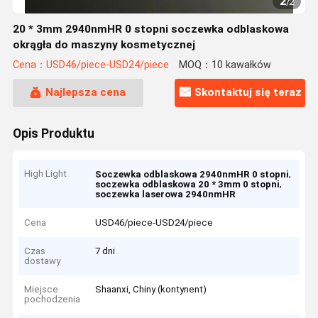
2
/
2
20 * 3mm 2940nmHR 0 stopni soczewka odblaskowa
okrągła do maszyny kosmetycznej
Cena：USD46/piece-USD24/piece
MOQ：10 kawałków
Najlepsza cena
Skontaktuj się teraz
Opis Produktu
High Light
,
Soczewka odblaskowa 2940nmHR 0 stopni
,
soczewka odblaskowa 20 * 3mm 0 stopni
soczewka laserowa 2940nmHR
Cena
USD46/piece-USD24/piece
Czas
7 dni
dostawy
Miejsce
Shaanxi, Chiny (kontynent)
pochodzenia