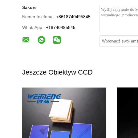
Sakure
Numer telefonu :
+8618740495845
WhatsApp :
+18740495845
Jeszcze Obiektyw CCD