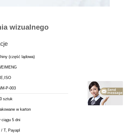
ia wizualnego
cje
hiny (część lądowa)
WEIMENG
E,ISO
M-P-003
0 sztuk
akowane w karton
 ciągu 5 dni
 / T, Payapl