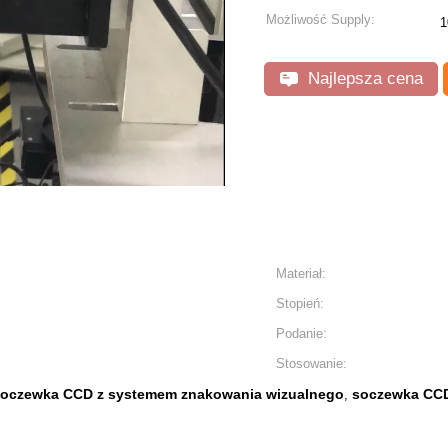
Możliwość Supply:
1
Najlepsza cena
Materiał:
Stopień:
Podanie:
Stosowanie:
oczewka CCD z systemem znakowania wizualnego
soczewka CCD
,