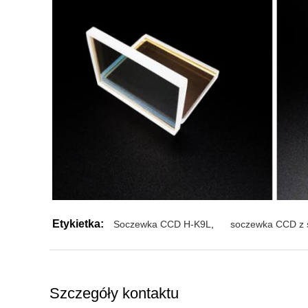
Etykietka:
Soczewka CCD H-K9L
,
soczewka CCD z 
Szczegóły kontaktu