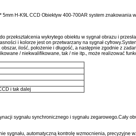
0 * 5mm H-K9L CCD Obiektyw 400-700AR system znakowania w
o przekształcenia wykrytego obiektu w sygnał obrazu i przesł
 jasności i kolorze jest on przetwarzany na sygnał cyfrowy.Sys
k obszar, ilość, położenie i długość, a następnie zgodnie z za
ikowane / niekwalifikowane, tak / nie itp., może realizować funk
D i tak dalej
ynacji sygnału synchronicznego i sygnału zegarowego.Cały obw
zanie sygnału, automatyczną kontrolę wzmocnienia, precyzyjne