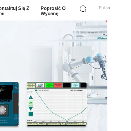
Polish
ntaktuj Się Z
Poprosić O
mi
Wycenę