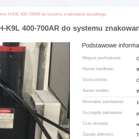
 mm H-K9L 400-700AR do systemu znakowania wizualnego
 H-K9L 400-700AR do systemu znakowan
Podstawowe informa
Miejsce pochodzenia:
C
Nazwa handlowa:
Orzecznictwo:
C
Numer modelu:
W
Minimalne zamówienie:
1
Szczegóły pakowania:
p
Czas dostawy:
w
Zasady płatności:
T