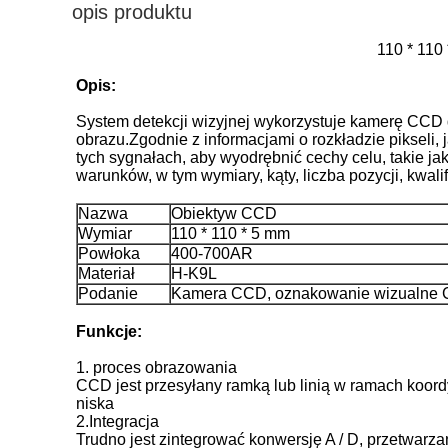
opis produktu
110 * 11
Opis:
System detekcji wizyjnej wykorzystuje kamerę CCD d
obrazu.Zgodnie z informacjami o rozkładzie pikseli,
tych sygnałach, aby wyodrębnić cechy celu, takie ja
warunków, w tym wymiary, kąty, liczba pozycji, kwalif
Nazwa
Obiektyw CCD
Wymiar
110 * 110 * 5 mm
Powłoka
400-700AR
Materiał
H-K9L
Podanie
Kamera CCD, oznakowanie wizualne CC
Funkcje:
1. proces obrazowania
CCD jest przesyłany ramką lub linią w ramach koord
niska
2.Integracja
Trudno jest zintegrować konwersję A / D, przetwar