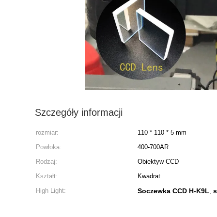
Szczegóły informacji
rozmiar:
110 * 110 * 5 mm
Powłoka:
400-700AR
Rodzaj:
Obiektyw CCD
Kształt:
Kwadrat
High Light:
Soczewka CCD H-K9L
s
,