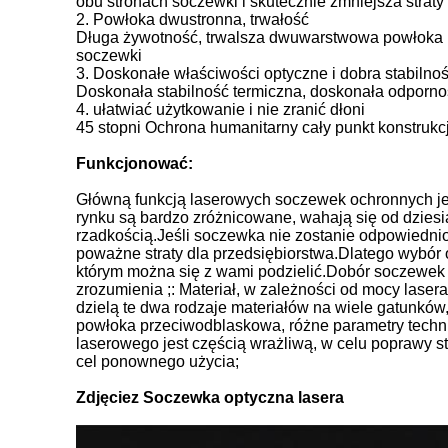
obu stronach soczewki i skutecznie zmniejsza stra
2. Powłoka dwustronna, trwałość
Długa żywotność, trwalsza dwuwarstwowa powłoka m
soczewki
3. Doskonałe właściwości optyczne i dobra stabilno
Doskonała stabilność termiczna, doskonała odpornoś
4. ułatwiać użytkowanie i nie zranić dłoni
45 stopni Ochrona humanitarny cały punkt konstrukcj
Funkcjonować:
Główną funkcją laserowych soczewek ochronnych je
rynku są bardzo zróżnicowane, wahają się od dziesią
rzadkością.Jeśli soczewka nie zostanie odpowiednio 
poważne straty dla przedsiębiorstwa.Dlatego wybó
którym można się z wami podzielić.Dobór soczewek o
zrozumienia ;: Materiał, w zależności od mocy laser
dzielą te dwa rodzaje materiałów na wiele gatunków
powłoka przeciwodblaskowa, różne parametry tech
laserowego jest częścią wrażliwą, w celu poprawy s
cel ponownego użycia;
Zdjęcie
z
Soczewka optyczna lasera