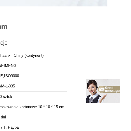
mm
cje
haanxi, Chiny (kontynent)
WEIMENG
E,ISO9000
M-L-035
0 sztuk
pakowanie kartonowe 10 * 10 * 15 cm
 dni
 / T, Paypal