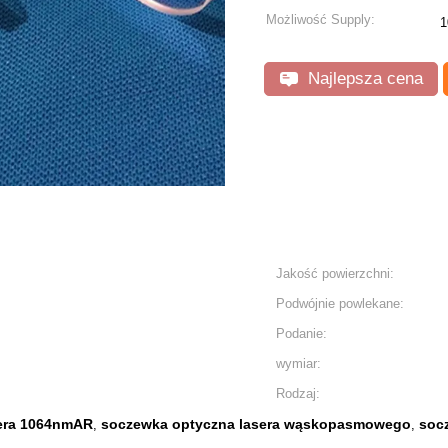
Możliwość Supply:
1
Najlepsza cena
Jakość powierzchni:
Podwójnie powlekane:
Podanie:
wymiar:
Rodzaj:
era 1064nmAR
soczewka optyczna lasera wąskopasmowego
socz
,
,