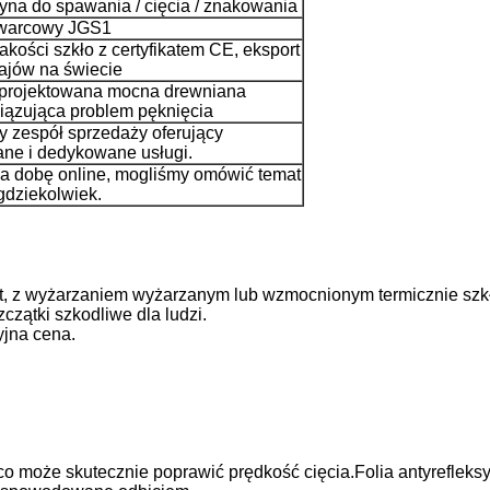
na do spawania / cięcia / znakowania
kwarcowy JGS1
akości szkło z certyfikatem CE, eksport
ajów na świecie
zaprojektowana mocna drewniana
iązująca problem pęknięcia
ny zespół sprzedaży oferujący
ne i dedykowane usługi.
na dobę online, mogliśmy omówić temat
gdziekolwiek.
oat, z wyżarzaniem wyżarzanym lub wzmocnionym termicznie szkł
czątki szkodliwe dla ludzi.
yjna cena.
o może skutecznie poprawić prędkość cięcia.Folia antyrefleks