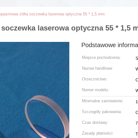
asmowa żółta soczewka laserowa optyczna 55 * 1,5 mm
oczewka laserowa optyczna 55 * 1,5 
Podstawowe informa
Miejsce pochodzenia:
S
Nazwa handlowa:
Orzecznictwo:
C
Numer modelu:
W
Minimalne zamówienie:
1
Szczegóły pakowania:
O
Czas dostawy:
7
Zasady płatności:
T