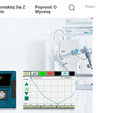
Polish
ntaktuj Się Z
Poprosić O
mi
Wycenę