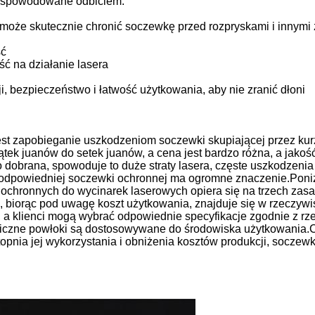
ty spowodowane odbiciem.
oże skutecznie chronić soczewkę przed rozpryskami i innymi 
ść
ć na działanie lasera
i, bezpieczeństwo i łatwość użytkowania, aby nie zranić dłoni
st zapobieganie uszkodzeniom soczewki skupiającej przez kur
tek juanów do setek juanów, a cena jest bardzo różna, a jakość 
dobrana, spowoduje to duże straty lasera, częste uszkodzenia 
r odpowiedniej soczewki ochronnej ma ogromne znaczenie.Poni
chronnych do wycinarek laserowych opiera się na trzech zasad
a, biorąc pod uwagę koszt użytkowania, znajduje się w rzeczywi
, a klienci mogą wybrać odpowiednie specyfikacje zgodnie z rz
niczne powłoki są dostosowywane do środowiska użytkowania.
topnia jej wykorzystania i obniżenia kosztów produkcji, socze