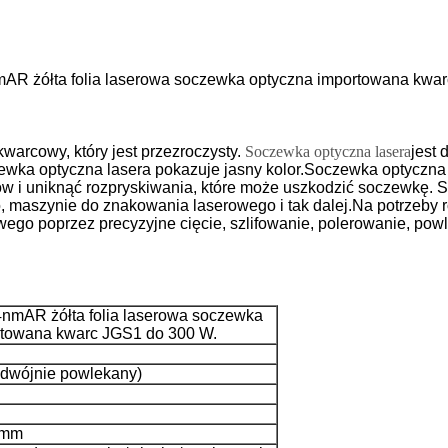
R żółta folia laserowa soczewka optyczna importowana kwa
kwarcowy, który jest przezroczysty.
Soczewka optyczna lasera
jest 
ewka optyczna lasera
pokazuje jasny kolor.
Soczewka optyczna 
ów i uniknąć rozpryskiwania, które może uszkodzić soczewkę.
S
, maszynie do znakowania laserowego i tak dalej.
Na potrzeby r
wego poprzez precyzyjne cięcie, szlifowanie, polerowanie, pow
nmAR żółta folia laserowa soczewka
rtowana kwarc JGS1 do 300 W.
dwójnie powlekany)
2 mm