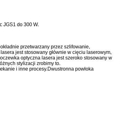
rc JGS1 do 300 W.
dokładnie przetwarzany przez szlifowanie,
lasera
jest stosowany głównie w cięciu laserowym,
oczewka optyczna lasera
jest szeroko stosowany w
óżnych stylizacji zrobimy to.
lekanie i inne procesy.Dwustronna powłoka