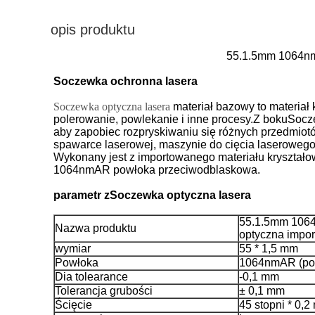
opis produktu
55.1.5mm 1064nmA
Soczewka ochronna lasera
Soczewka optyczna lasera
materiał bazowy to materiał 
polerowanie, powlekanie i inne procesy.Z boku
Socz
aby zapobiec rozpryskiwaniu się różnych przedmiot
spawarce laserowej, maszynie do cięcia laserowego
Wykonany jest z importowanego materiału kryształo
1064nmAR powłoka przeciwodblaskowa.
parametr z
Soczewka optyczna lasera
55.1.5mm 1064
Nazwa produktu
optyczna impo
wymiar
55 * 1,5 mm
Powłoka
1064nmAR (po
Dia tolearance
-0,1 mm
Tolerancja grubości
± 0,1 mm
Ścięcie
45 stopni * 0,