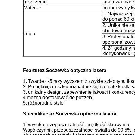
roszczenie
laserowa maszy
Materiał
Importowany 
1. Najwyższej j
do ponad 60 kr
2. Unikalnie 
obudowa, rozw
cnota
3. Profesjonal
spersonalizowa
4. 24 godziny 
kiedykolwiek i 
Fearture
z
Soczewka optyczna lasera
1. Twarde 4-5 razy wyższe niż zwykłe szkło typu fl
2. Po pęknięciu szkło rozpadnie się na małe kostki sz
3. unikalny design, zapewnienie jakości i konkurenc
4 można dostosować do potrzeb.
5. różnorodne style.
Specyfikacja
z
Soczewka optyczna lasera
1. wysoka przepuszczalność, prędkość skrawania
Współczynnik przepuszczalności światła do 99,5%, c