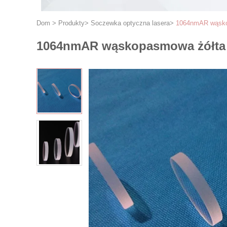
Dom
>
Produkty
>
Soczewka optyczna lasera
>
1064nmAR wąskop
1064nmAR wąskopasmowa żółta s