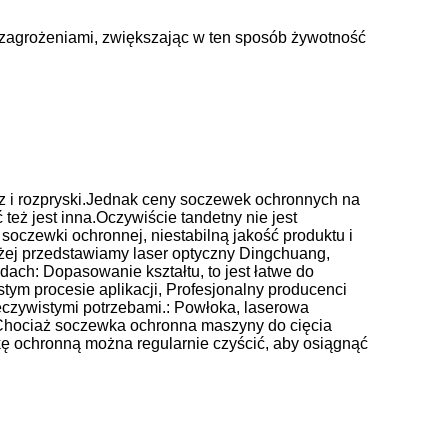
zagrożeniami, zwiększając w ten sposób żywotność
z i rozpryski.Jednak ceny soczewek ochronnych na
też jest inna.Oczywiście tandetny nie jest
soczewki ochronnej, niestabilną jakość produktu i
żej przedstawiamy laser optyczny Dingchuang,
ach: Dopasowanie kształtu, to jest łatwe do
stym procesie aplikacji, Profesjonalny producenci
eczywistymi potrzebami.: Powłoka, laserowa
Chociaż soczewka ochronna maszyny do cięcia
wkę ochronną można regularnie czyścić, aby osiągnąć