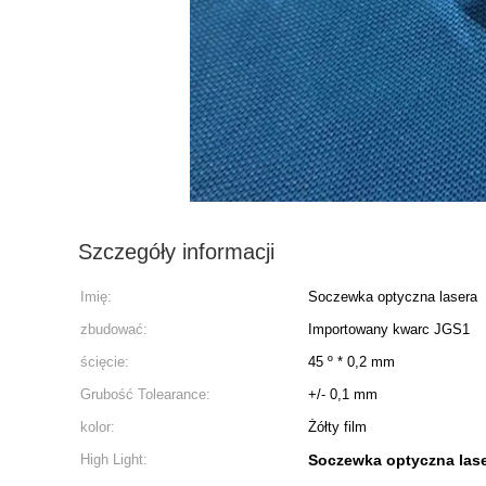
Szczegóły informacji
Imię:
Soczewka optyczna lasera
zbudować:
Importowany kwarc JGS1
ścięcie:
45 º * 0,2 mm
Grubość Tolearance:
+/- 0,1 mm
kolor:
Żółty film
High Light:
Soczewka optyczna las