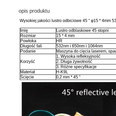
opis produktu
Wysokiej jakości lustro odbiciowe 45 ° φ15 * 4mm
Imię
Lustro odblaskowe 45 stopni
Rozmiar
15 * 4 mm
Powłoka
HR
Długość fali
532nm i 650nm i 1064nm
Podanie
Maszyna do cięcia laserem, sp
1. Wysoka refleksyjność
Korzyść
2. Długa żywotność
3. Różne specyfikacje
Materiał
H-K9L
Ścięcie
0,2 mm * 45 °