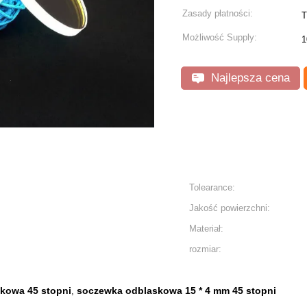
Zasady płatności:
T
Możliwość Supply:
1
Najlepsza cena
Tolearance:
Jakość powierzchni:
Materiał:
rozmiar:
kowa 45 stopni
soczewka odblaskowa 15 * 4 mm 45 stopni
,