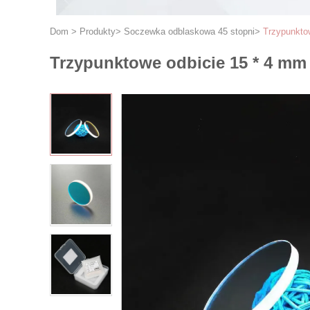
Dom
>
Produkty
>
Soczewka odblaskowa 45 stopni
>
Trzypunkto
Trzypunktowe odbicie 15 * 4 mm