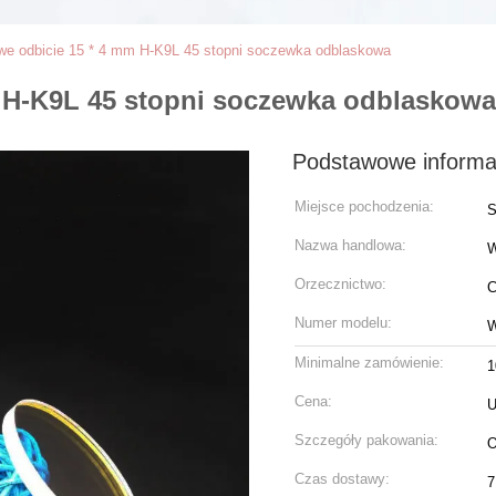
we odbicie 15 * 4 mm H-K9L 45 stopni soczewka odblaskowa
 H-K9L 45 stopni soczewka odblaskowa
Podstawowe informa
Miejsce pochodzenia:
S
Nazwa handlowa:
Orzecznictwo:
C
Numer modelu:
W
Minimalne zamówienie:
1
Cena:
U
Szczegóły pakowania:
O
Czas dostawy:
7