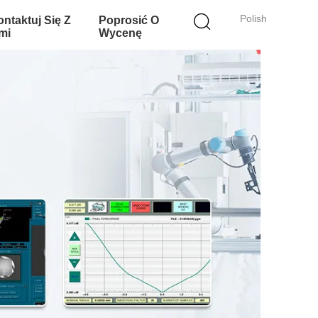
Polish
ntaktuj Się Z
Poprosić O
mi
Wycenę