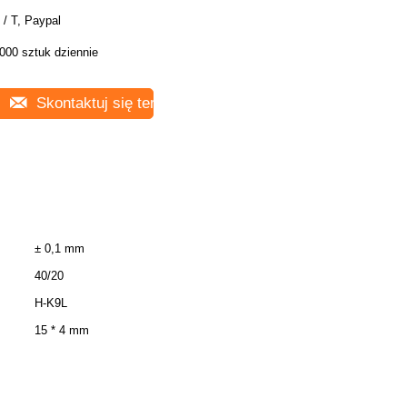
 / T, Paypal
000 sztuk dziennie
Skontaktuj się teraz
± 0,1 mm
40/20
H-K9L
15 * 4 mm