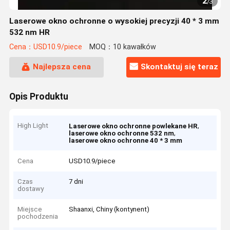
2
/
3
Laserowe okno ochronne o wysokiej precyzji 40 * 3 mm
532 nm HR
Cena：USD10.9/piece
MOQ：10 kawałków
Najlepsza cena
Skontaktuj się teraz
Opis Produktu
High Light
,
Laserowe okno ochronne powlekane HR
,
laserowe okno ochronne 532 nm
laserowe okno ochronne 40 * 3 mm
Cena
USD10.9/piece
Czas
7 dni
dostawy
Miejsce
Shaanxi, Chiny (kontynent)
pochodzenia