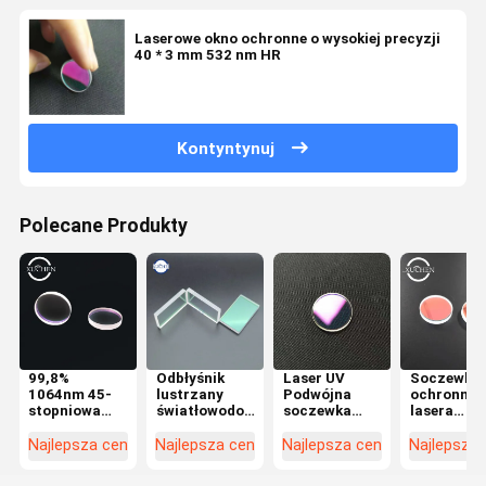
Laserowe okno ochronne o wysokiej precyzji
40 * 3 mm 532 nm HR
Kontyntynuj
Polecane Produkty
99,8%
Odbłyśnik
Laser UV
Soczewka
1064nm 45-
lustrzany
Podwójna
ochronna
stopniowa
światłowodowy
soczewka
lasera
soczewka
45 stopni
odblaskowa
kwarcowe
odblaskowa w
skupiający
45 stopni
30 mm w
Najlepsza cena
Najlepsza cena
Najlepsza cena
Najlepsza
instrumencie
85% 650nm
Wysoki
maszynie 
optycznym
współczynnik
znakowani