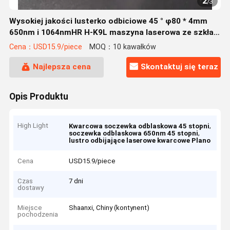
2
/
3
Wysokiej jakości lusterko odbiciowe 45 ° φ80 * 4mm
650nm i 1064nmHR H-K9L maszyna laserowa ze szkła
laserowego z soczewką plano
Cena：USD15.9/piece
MOQ：10 kawałków
Najlepsza cena
Skontaktuj się teraz
Opis Produktu
High Light
,
Kwarcowa soczewka odblaskowa 45 stopni
,
soczewka odblaskowa 650nm 45 stopni
lustro odbijające laserowe kwarcowe Plano
Cena
USD15.9/piece
Czas
7 dni
dostawy
Miejsce
Shaanxi, Chiny (kontynent)
pochodzenia