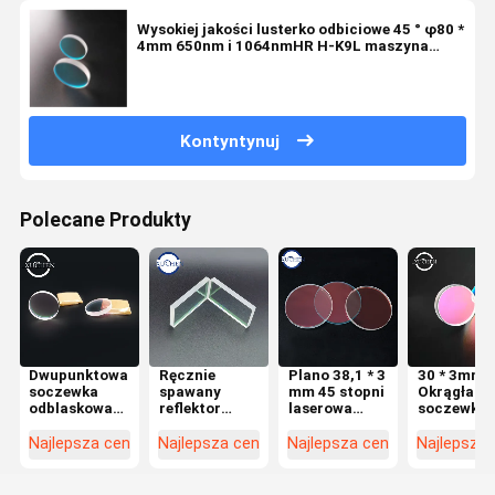
Wysokiej jakości lusterko odbiciowe 45 ° φ80 *
4mm 650nm i 1064nmHR H-K9L maszyna
laserowa ze szkła laserowego z soczewką
plano
Kontyntynuj
Polecane Produkty
Dwupunktowa
Ręcznie
Plano 38,1 * 3
30 * 3mm
soczewka
spawany
mm 45 stopni
Okrągła
odblaskowa
reflektor
laserowa
soczewka
Quarz
światłowodowy
soczewka
lustrzana 
30*5mm 650
60 stopni 650
odblaskowa
stopni 650
Najlepsza cena
Najlepsza cena
Najlepsza cena
Najlepsza
1064HR 60
i 1064HR
650
1064nmHR
stopni
1064nmHR
maszyny
kwarc do
laserowej