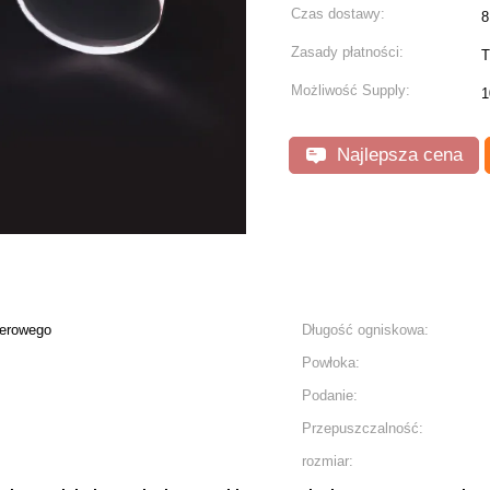
Czas dostawy:
8
Zasady płatności:
T
Możliwość Supply:
1
Najlepsza cena
serowego
Długość ogniskowa:
Powłoka:
Podanie:
Przepuszczalność:
rozmiar: