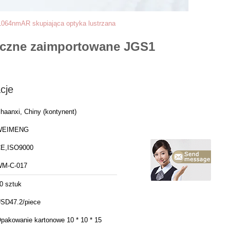
1064nmAR skupiająca optyka lustrzana
tyczne zaimportowane JGS1
cje
haanxi, Chiny (kontynent)
WEIMENG
E,ISO9000
M-C-017
0 sztuk
SD47.2/piece
pakowanie kartonowe 10 * 10 * 15