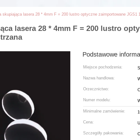
 skupiająca lasera 28 * 4mm F = 200 lustro optyczne zaimportowane JGS1 
ąca lasera 28 * 4mm F = 200 lustro op
trzana
Podstawowe informa
Miejsce pochodzenia:
S
Nazwa handlowa:
Orzecznictwo:
C
Numer modelu:
W
Minimalne zamówienie:
1
Cena:
U
Szczegóły pakowania:
O