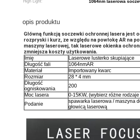
High Light:
1064nm laserowa socze
opis produktu
Główną funkcją soczewki ochronnej lasera jest o
rozpryski i 
kurz, ze względu na powłokę AR na pow
maszyny laserowej, tak 
laserowe okienka ochron
zmniejsza koszty użytkowania.
Imię
Laserowe lusterko skupiające
Długość fali
1064nmAR
Materiał
Importowany kwarc
Rozmiar
28 * 4 mm
Długość
200
ogniskowania
Moc lasera
0-15KW, (wybierz różne rodzaje
spawarka laserowa / maszyna do
Podanie
głowicą laserową