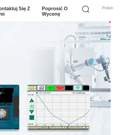
Polish
ntaktuj Się Z
Poprosić O
mi
Wycenę