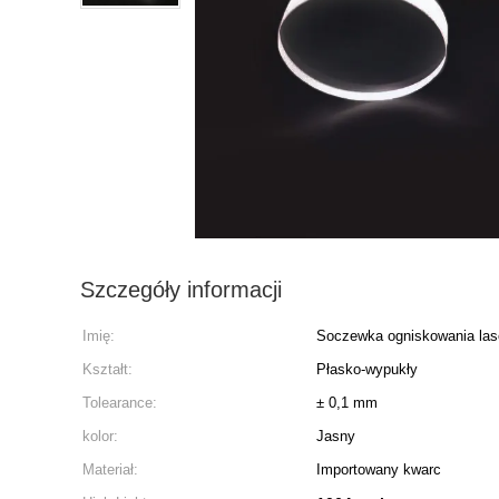
Szczegóły informacji
Imię:
Soczewka ogniskowania la
Kształt:
Płasko-wypukły
Tolearance:
± 0,1 mm
kolor:
Jasny
Materiał:
Importowany kwarc