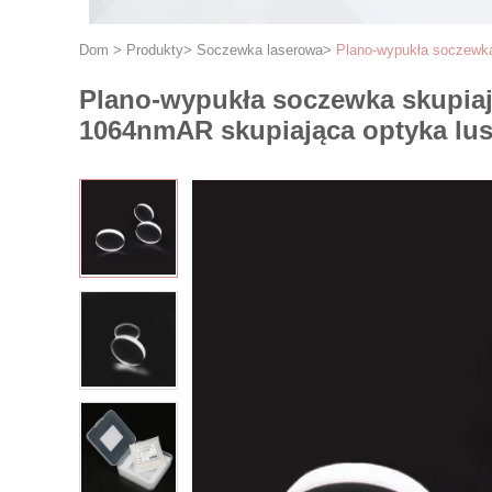
Dom
>
Produkty
>
Soczewka laserowa
>
Plano-wypukła soczewka
Plano-wypukła soczewka skupiaj
1064nmAR skupiająca optyka lus