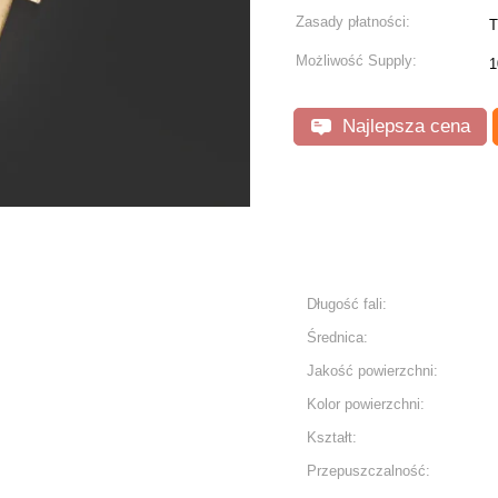
Zasady płatności:
T
Możliwość Supply:
1
Najlepsza cena
Długość fali:
Średnica:
Jakość powierzchni:
Kolor powierzchni:
Kształt:
Przepuszczalność: