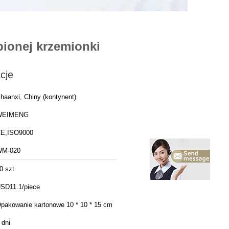
ionej krzemionki
cje
haanxi, Chiny (kontynent)
WEIMENG
E,ISO9000
M-020
0 szt
SD11.1/piece
pakowanie kartonowe 10 * 10 * 15 cm
 dni