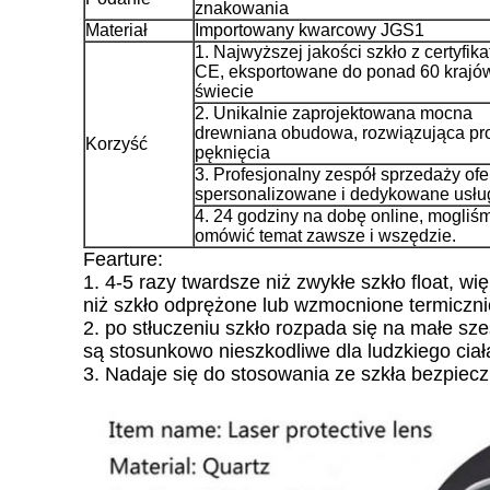
znakowania
Materiał
Importowany kwarcowy JGS1
1. Najwyższej jakości szkło z certyfik
CE, eksportowane do ponad 60 krajó
świecie
2. Unikalnie zaprojektowana mocna
drewniana obudowa, rozwiązująca pr
Korzyść
pęknięcia
3. Profesjonalny zespół sprzedaży ofe
spersonalizowane i dedykowane usług
4. 24 godziny na dobę online, mogliś
omówić temat zawsze i wszędzie.
Fearture:
1. 4-5 razy twardsze niż zwykłe szkło float, 
niż szkło odprężone lub wzmocnione termiczni
2. po stłuczeniu szkło rozpada się na małe sze
są stosunkowo nieszkodliwe dla ludzkiego ciał
3. Nadaje się do stosowania ze szkła bezpiec