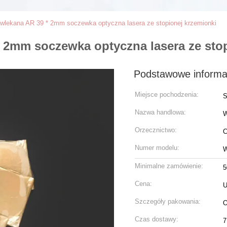
lekana AR 39 * 2mm soczewka optyczna lasera ze stopionej krzemionki
2mm soczewka optyczna lasera ze stop
Podstawowe informa
Miejsce pochodzenia:
S
Nazwa handlowa:
Orzecznictwo:
C
Numer modelu:
W
Minimalne zamówienie:
5
Cena:
U
Szczegóły pakowania:
O
Czas dostawy:
7