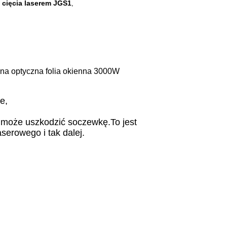
cięcia laserem JGS1
,
a optyczna folia okienna 3000W
e,
e może uszkodzić soczewkę.To jest
erowego i tak dalej.