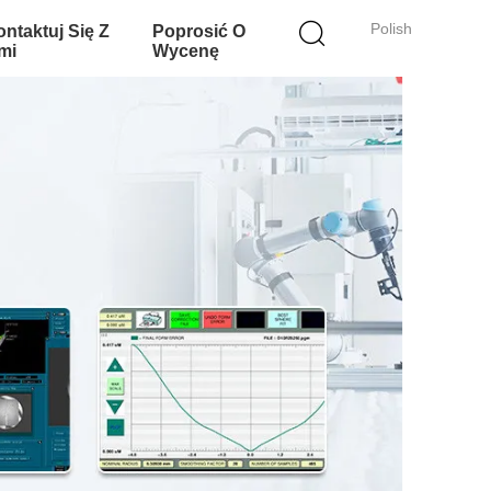
Polish
ntaktuj Się Z
Poprosić O
mi
Wycenę