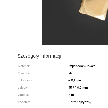
Szczegóły informacji
Materiał:
Importowany kwarc
Powłoka:
aR
Tolearance:
± 0,1 mm
ścięcie:
45 º * 0,2 mm
Grubość:
2 mm
Podanie:
Sprzęt optyczny