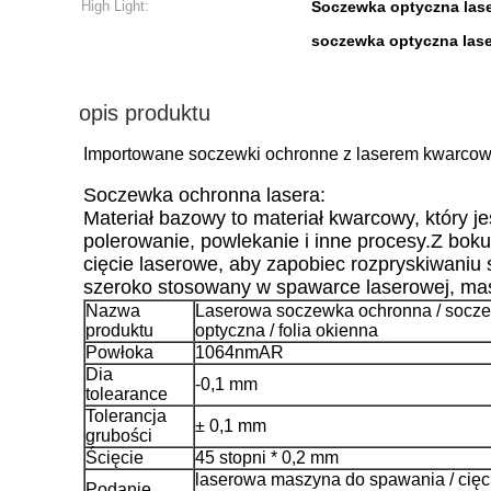
High Light:
Soczewka optyczna lase
soczewka optyczna lase
opis produktu
Importowane soczewki ochronne z laserem kwarco
Soczewka ochronna lasera:
Materiał bazowy to materiał kwarcowy, który j
polerowanie, powlekanie i inne procesy.Z bok
cięcie laserowe, aby zapobiec rozpryskiwaniu 
szeroko stosowany w spawarce laserowej, masz
Nazwa
Laserowa soczewka ochronna / socz
produktu
optyczna / folia okienna
Powłoka
1064nmAR
Dia
-0,1 mm
tolearance
Tolerancja
± 0,1 mm
grubości
Ścięcie
45 stopni * 0,2 mm
laserowa maszyna do spawania / cięci
Podanie