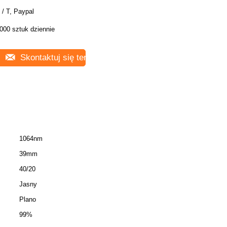
 / T, Paypal
000 sztuk dziennie
Skontaktuj się teraz
1064nm
39mm
40/20
Jasny
Plano
99%