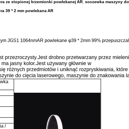
ra ze stopionej krzemionki powlekanej AR
soczewka maszyny do 
,
ra 39 * 2 mm powlekana AR
wym JGS1 1064nmAR powlekane φ39 * 2mm 99% przepuszczaln
est przezroczysty.Jest drobno przetwarzany przez mieleni
u ma jasny kolor.Jest używany głównie w
się różnych przedmiotów i uniknąć rozpryskiwania, któr
ynie do cięcia laserowego, maszynie do znakowania las
ewka
a /