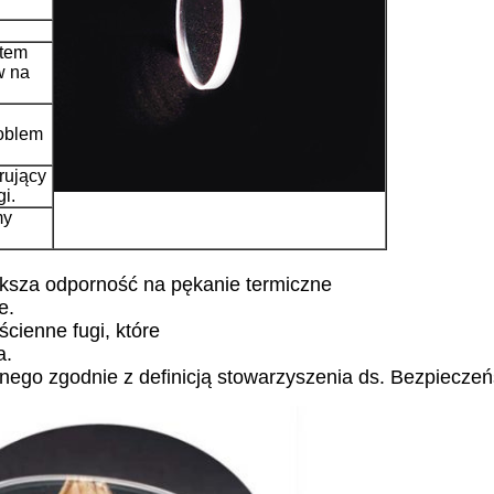
atem
w na
oblem
rujący
i.
my
większa odporność na pękanie termiczne
Zostaw wiadomość
e.
ścienne fugi, które
Oddzwonimy wkrótce!
a.
znego zgodnie z definicją stowarzyszenia ds. Bezpiecz