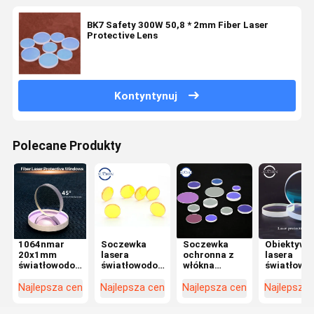
BK7 Safety 300W 50,8 * 2mm Fiber Laser
Protective Lens
Kontyntynuj
Polecane Produkty
1064nmar
Soczewka
Soczewka
Obiektyw
20x1mm
lasera
ochronna z
lasera
światłowodowa
światłowodowego
włókna
światłowo
soczewka
z podwójną
szklanego
typu Plano
ochronna do
powłoką Znse
kwarcowego
128x2mm
Najlepsza cena
Najlepsza cena
Najlepsza cena
Najlepsza
sprzętu
Co2 12,7 x 2,5
ze stopioną
Okrągły
laserowego
mm Okrągłe
krzemionką
kształt