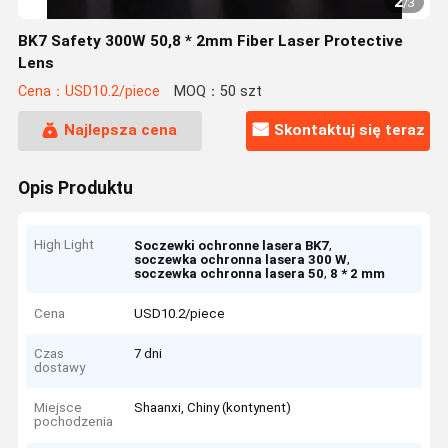
2
/
3
BK7 Safety 300W 50,8 * 2mm Fiber Laser Protective
Lens
Cena：USD10.2/piece
MOQ：50 szt
Najlepsza cena
Skontaktuj się teraz
Opis Produktu
High Light
,
Soczewki ochronne lasera BK7
,
soczewka ochronna lasera 300 W
,
soczewka ochronna lasera 50
8 * 2 mm
Cena
USD10.2/piece
Czas
7 dni
dostawy
Miejsce
Shaanxi, Chiny (kontynent)
pochodzenia