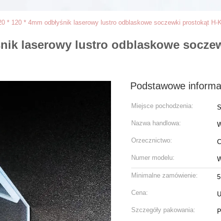
20 * 120 * 4mm odbłyśnik laserowy lustro odblaskowe soczewki prostokąt H-
śnik laserowy lustro odblaskowe soczew
Podstawowe informa
Miejsce pochodzenia:
S
Nazwa handlowa:
Orzecznictwo:
C
Numer modelu:
W
Minimalne zamówienie:
5
Cena:
U
Szczegóły pakowania:
P