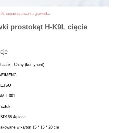
K9L cięcie spawarka grawerka
ki prostokąt H-K9L cięcie
cje
haanxi, Chiny (kontynent)
WEIMENG
E,ISO
M-L-001
 sztuk
SD165.4/piece
akowane w karton 15 * 15 * 20 cm