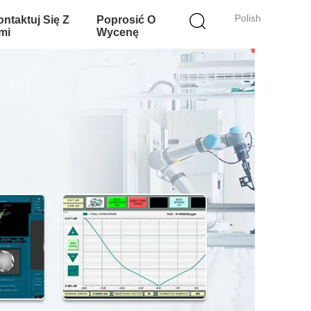
Polish
ntaktuj Się Z
Poprosić O
mi
Wycenę