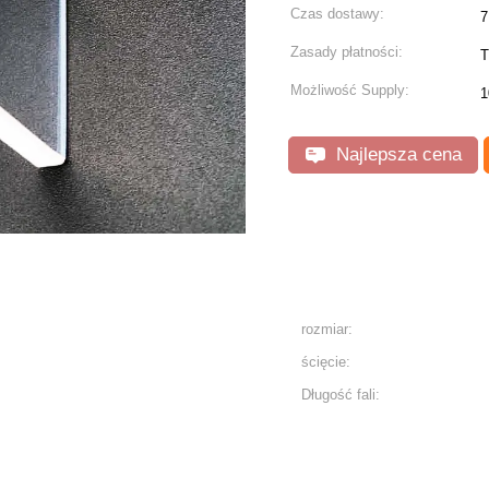
Czas dostawy:
7
Zasady płatności:
T
Możliwość Supply:
1
Najlepsza cena
rozmiar:
ścięcie:
Długość fali: