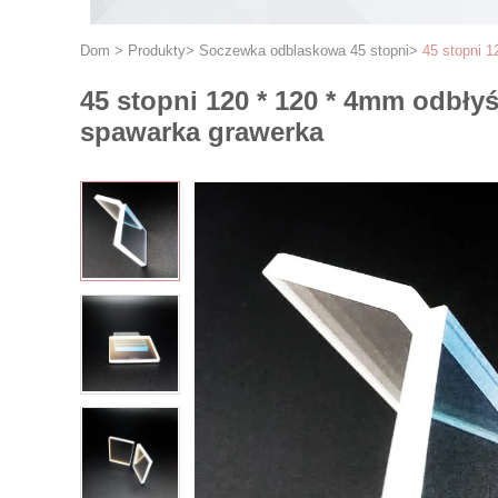
Dom
>
Produkty
>
Soczewka odblaskowa 45 stopni
>
45 stopni 1
45 stopni 120 * 120 * 4mm odbły
spawarka grawerka