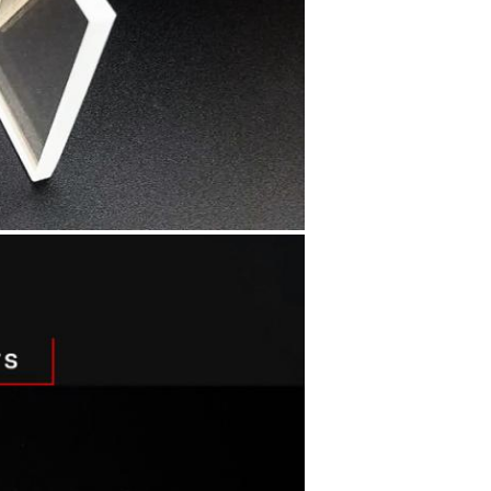
Zostaw wiadomość
Oddzwonimy wkrótce!